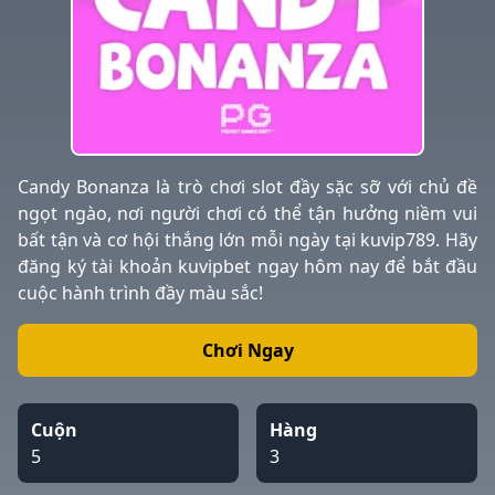
Candy Bonanza là trò chơi slot đầy sặc sỡ với chủ đề
ngọt ngào, nơi người chơi có thể tận hưởng niềm vui
bất tận và cơ hội thắng lớn mỗi ngày tại kuvip789. Hãy
đăng ký tài khoản kuvipbet ngay hôm nay để bắt đầu
cuộc hành trình đầy màu sắc!
Chơi Ngay
Cuộn
Hàng
5
3