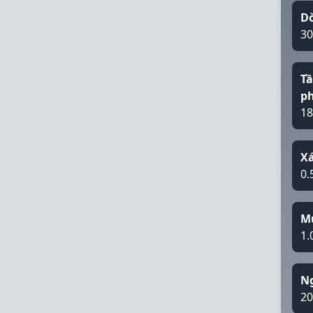
D
30
Tầ
ph
18
Xá
0.
Mứ
1.
N
20