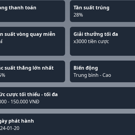
òng thanh toán
Tần suất trúng
28%
n suất vòng quay miễn
Giải thưởng tối đa
í
x3000 tiền cược
c suất thắng lớn nhất
Biến động
5%
Trung bình - Cao
c cược tối thiểu - tối đa
000 - 150.000 VNĐ
gày phát hành
24-01-20